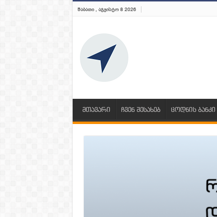
ᲨᲐᲑᲐᲗᲘ , ᲐᲒᲕᲘᲡᲢᲝ 8 2026
მთავარი
ჩვენ შესახებ
ცოდნის ბანკი