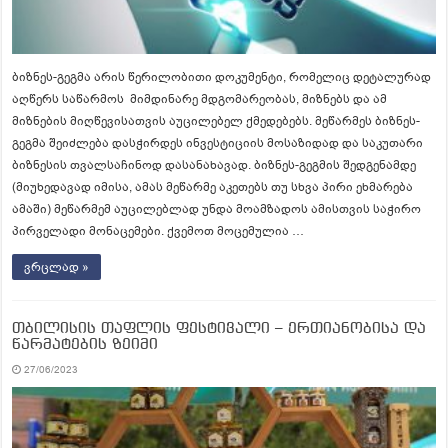
ბიზნეს-გეგმა არის წერილობითი დოკუმენტი, რომელიც დეტალურად
აღწერს საწარმოს მიმდინარე მდგომარეობას, მიზნებს და ამ
მიზნების მიღწევისათვის აუცილებელ ქმედებებს. მეწარმეს ბიზნეს-
გეგმა შეიძლება დასჭირდეს ინვესტიციის მოსაზიდად და საკუთარი
ბიზნესის თვალსაჩინოდ დასანახავად. ბიზნეს-გეგმის შედგენამდე
(მიუხედავად იმისა, ამას მეწარმე აკეთებს თუ სხვა პირი ეხმარება
ამაში) მეწარმემ აუცილებლად უნდა მოამზადოს ამისთვის საჭირო
პირველადი მონაცემები. ქვემოთ მოცემულია …
ვრცლად »
თბილისის თაფლის ფესტივალი – ერთიანობისა და
წარმატების ზეიმი
27/06/2023