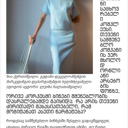
ნი
საცხოვ
რებელ
ი
კომპლ
ექსი.
თქვენი
სამშენე
ბლო
კომპანი
ის ჯერ
მხოლო
დ
ორწლი
ანი
ნია ქურთიშვილი, გუდანი დეველოპმენტის
არსებო
მარკეტინგის დეპარტამენტის ხელმძღვანელი
ბის
(ფოტოს ავტორი: ლუიზა ჩალათაშვილი)
ფონზე,
ორივე კორპუსში ბინები მშენებლობის
დასრულებამდე გაიყიდა. რა არის თქვენი
ძირითადი მახასიათებელი, რამ
მოგიტანათ ასეთი წარმატება?
როდესაც სამშენებლო ბიზნესში შესვლა გადავწყვიტეთ,
ცხადია პირველ რიგში დავფიქრდით იმაზე, თუ რითი