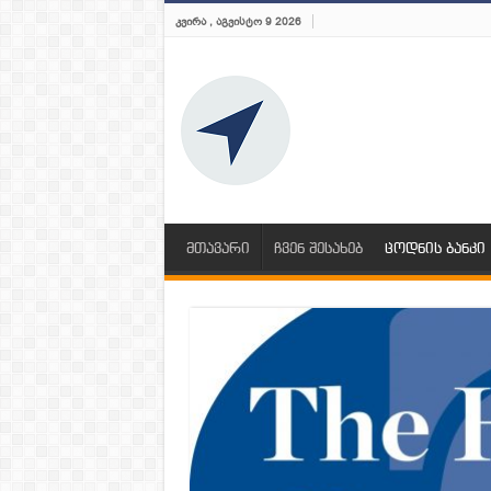
ᲙᲕᲘᲠᲐ , ᲐᲒᲕᲘᲡᲢᲝ 9 2026
მთავარი
ჩვენ შესახებ
ცოდნის ბანკი