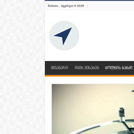
ᲨᲐᲑᲐᲗᲘ , ᲐᲒᲕᲘᲡᲢᲝ 8 2026
მთავარი
ჩვენ შესახებ
ცოდნის ბანკი